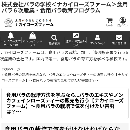
株式会社バラの学校＜ナカイローズファーム＞食用
バラ６次産業・食用バラ教育プログラム
カート
ログイン
ナカイローズフ
オンラインショ
送料・お支払い
商品検索
マイページ
問い合わせ
ァームとは
ップ
方法
ナカイローズファームは、食用バラの栽培、加工、流通販売まで行う6
次産業の会社です。国内で唯一、食用バラの育て方を学べる学校です。
TOPページ
>
食用バラの栽培を学ぶなら…バラのエキスやローズティーの販売も行う【ナカイ
ローズファーム】～食用バラの栽培で気を付けたい害虫は？～
食用バラの栽培方法を学ぶなら…バラのエキスやノン
カフェインローズティーの販売も行う【ナカイローズ
ファーム】～食用バラの栽培で気を付けたい害虫
は？～
食用バラの栽培で気を付けなければならな