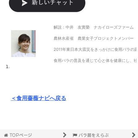
解説：中井 友實榮 ナカイローズファーム 
農林水産省 農業女子プロジェクトメンバー
2011年東日本大震災をきっかけに食用バラの
食用バラの普及を通じて心と体を健康にし、社
＜食用薔薇ナビへ戻る
TOPページ
バラ苗をえらぶ