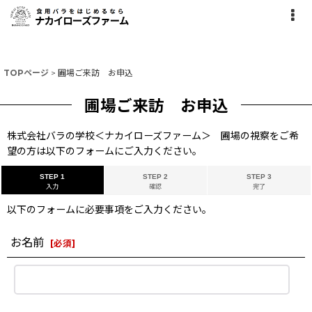
TOPページ
>
圃場ご来訪 お申込
圃場ご来訪 お申込
株式会社バラの学校＜ナカイローズファーム＞ 圃場の視察をご希
望の方は以下のフォームにご入力ください。
STEP 1
STEP 2
STEP 3
入力
確認
完了
以下のフォームに必要事項をご入力ください。
お名前
[
必須
]