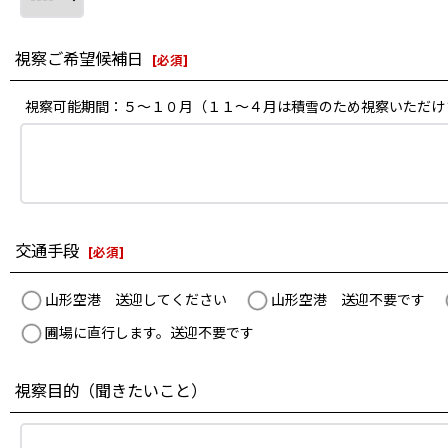
視察ご希望候補日
[
必須
]
視察可能期間：５〜１０月（１１〜４月は積雪のため視察いただけ
交通手段
[
必須
]
山形空港 送迎してください
山形空港 送迎不要です
圃場に直行します。送迎不要です
視察目的（聞きたいこと）