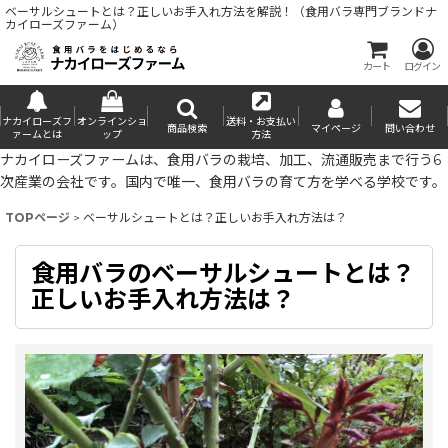
ベーサルシュートとは？正しいお手入れ方法を解説！（食用バラ専門ブランドナ
カイローズファーム）
カート
ログイン
ナカイローズフ
オンラインショ
送料・お支払い
商品検索
マイページ
問い合わせ
ァームとは
ップ
方法
ナカイローズファームは、食用バラの栽培、加工、流通販売まで行う6
次産業の会社です。国内で唯一、食用バラの育て方を学べる学校です。
TOPページ
>
ベーサルシュートとは？正しいお手入れ方法は？
食用バラのベーサルシュートとは？
正しいお手入れ方法は？