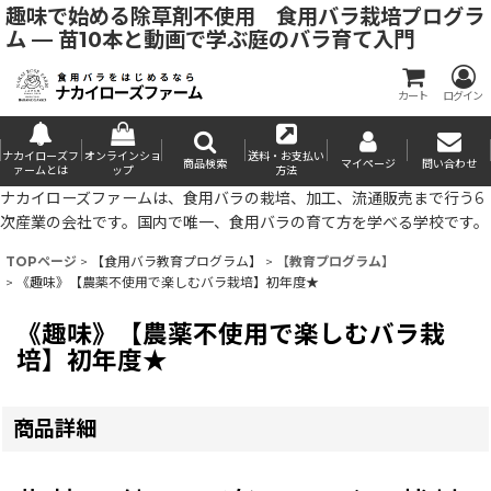
趣味で始める除草剤不使用 食用バラ栽培プログラ
ム — 苗10本と動画で学ぶ庭のバラ育て入門
カート
ログイン
ナカイローズフ
オンラインショ
送料・お支払い
商品検索
マイページ
問い合わせ
ァームとは
ップ
方法
ナカイローズファームは、食用バラの栽培、加工、流通販売まで行う6
次産業の会社です。国内で唯一、食用バラの育て方を学べる学校です。
TOPページ
>
【食用バラ教育プログラム】
>
【教育プログラム】
>
《趣味》【農薬不使用で楽しむバラ栽培】初年度★
《趣味》【農薬不使用で楽しむバラ栽
培】初年度★
商品詳細