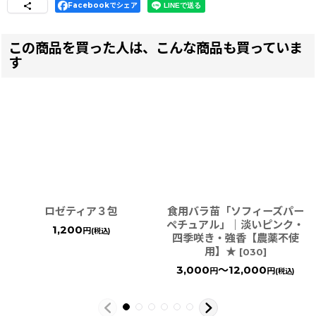
Facebookでシェア
この商品を買った人は、こんな商品も買っていま
す
ロゼティア３包
食用バラ苗「ソフィーズパー
ペチュアル」｜淡いピンク・
1,200
円
(税込)
四季咲き・強香【農薬不使
用】★
[
030
]
3,000
～12,000
円
円
(税込)