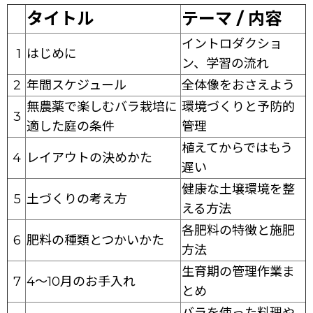
タイトル
テーマ / 内容
イントロダクショ
1
はじめに
ン、学習の流れ
2
年間スケジュール
全体像をおさえよう
無農薬で楽しむバラ栽培に
環境づくりと予防的
3
適した庭の条件
管理
植えてからではもう
4
レイアウトの決めかた
遅い
健康な土壌環境を整
5
土づくりの考え方
える方法
各肥料の特徴と施肥
6
肥料の種類とつかいかた
方法
生育期の管理作業ま
7
4〜10月のお手入れ
とめ
バラを使った料理や