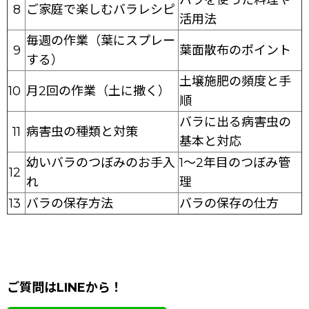
8
ご家庭で楽しむバラレシピ
活用法
毎週の作業（葉にスプレー
9
葉面散布のポイント
する）
土壌施肥の頻度と手
10
月2回の作業（土に撒く）
順
バラに出る病害虫の
11
病害虫の種類と対策
基本と対応
幼いバラのつぼみのお手入
1〜2年目のつぼみ管
12
れ
理
13
バラの保存方法
バラの保存の仕方
ご質問はLINEから！