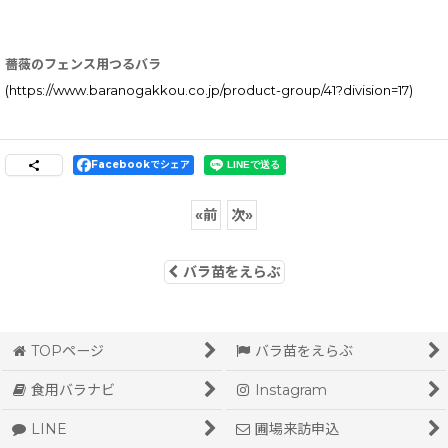
薔薇のフェンス用つるバラ
(https://www.baranogakkou.co.jp/product-group/41?division=17)
Facebookでシェア
«
前
次
»
バラ苗をえらぶ
TOPページ
バラ苗をえらぶ
食用バラナビ
Instagram
LINE
圃場来訪申込