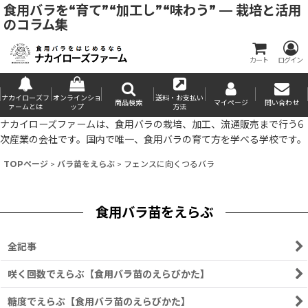
食用バラを“育て”“加工し”“味わう” — 栽培と活用
のコラム集
カート
ログイン
ナカイローズフ
オンラインショ
送料・お支払い
商品検索
マイページ
問い合わせ
ァームとは
ップ
方法
ナカイローズファームは、食用バラの栽培、加工、流通販売まで行う6
次産業の会社です。国内で唯一、食用バラの育て方を学べる学校です。
TOPページ
>
バラ苗をえらぶ
>
フェンスに向くつるバラ
食用バラ苗をえらぶ
全記事
咲く回数でえらぶ【食用バラ苗のえらびかた】
糖度でえらぶ【食用バラ苗のえらびかた】