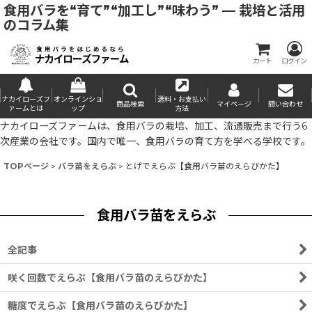
食用バラを“育て”“加工し”“味わう” — 栽培と活用
のコラム集
カート
ログイン
ナカイローズフ
オンラインショ
送料・お支払い
商品検索
マイページ
問い合わせ
ァームとは
ップ
方法
ナカイローズファームは、食用バラの栽培、加工、流通販売まで行う6
次産業の会社です。国内で唯一、食用バラの育て方を学べる学校です。
TOPページ
>
バラ苗をえらぶ
>
とげでえらぶ【食用バラ苗のえらびかた】
食用バラ苗をえらぶ
全記事
咲く回数でえらぶ【食用バラ苗のえらびかた】
糖度でえらぶ【食用バラ苗のえらびかた】