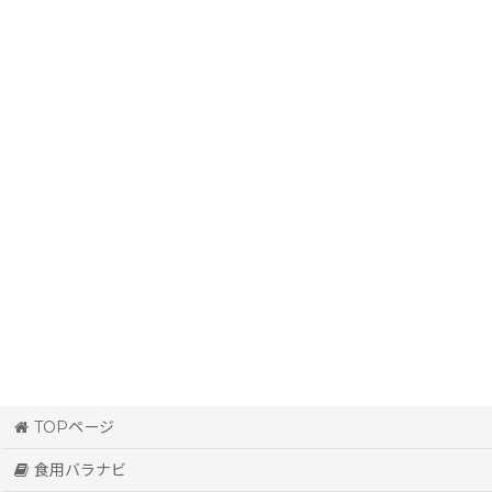
並び順
:
TOPページ
食用バラナビ