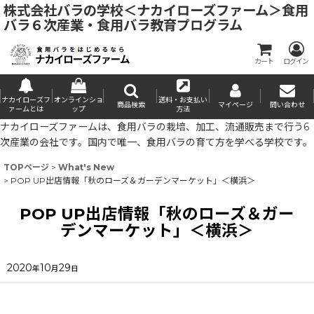
株式会社バラの学校＜ナカイローズファーム＞食用
バラ６次産業・食用バラ教育プログラム
カート
ログイン
ナカイローズフ
オンラインショ
送料・お支払い
商品検索
マイページ
問い合わせ
ァームとは
ップ
方法
ナカイローズファームは、食用バラの栽培、加工、流通販売まで行う6
次産業の会社です。国内で唯一、食用バラの育て方を学べる学校です。
TOPページ
>
What's New
>
POP UP出店情報「秋のローズ＆ガーデンマーケット」＜横浜＞
POP UP出店情報「秋のローズ＆ガー
デンマーケット」＜横浜＞
2020
10
29
年
月
日