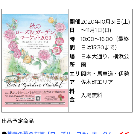
開催
2020年10月31日(土)
日
～11月1日(日)
時
10:00～16:00（最終
間
日は15:30まで）
場
日本大通り、横浜公
所
園
エリ
関内・馬車道・伊勢
ア
佐木町エリア
料
入場無料
金
出品予定商品