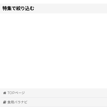
特集で絞り込む
並び順
:
香りが強いバラ（ダマスクローズ）
香り控えめなバラ
苦い食用バラ
食べごたえのある食用バラ
大輪の薔薇
中輪の薔薇
小輪でたくさん咲く薔薇
TOPページ
赤い花びら
食用バラナビ
ピンクの花びら