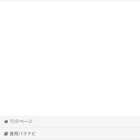
香りが強いバラ（ダマスクローズ）
香り控えめなバラ
苦い食用バラ
食べごたえのある食用バラ
大輪の薔薇
中輪の薔薇
小輪でたくさん咲く薔薇
赤い花びら
ピンクの花びら
TOPページ
白い花びら
食用バラナビ