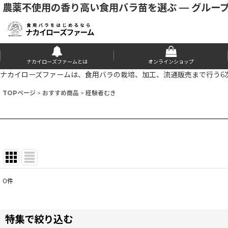
農薬不使用の香り高い食用バラ苗を選ぶ — グルー
ナカイローズファームとは
オンラインショップ
ナカイローズファームは、食用バラの栽培、加工、流通販売まで行う6
TOPページ
>
おすすめ商品
>
経験者むき
0
件
表示数
:
特集で絞り込む
並び順
: