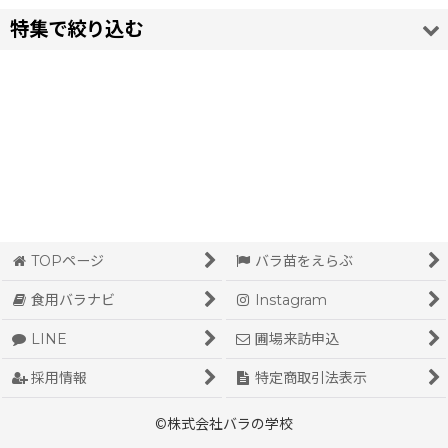
特集で絞り込む
並び順
:
香りが強いバラ（ダマスクローズ）
絞り込む
香り控えめなバラ
苦い食用バラ
食べごたえのある食用バラ
大輪の薔薇
TOPページ
バラ苗をえらぶ
中輪の薔薇
食用バラナビ
Instagram
LINE
圃場来訪申込
小輪でたくさん咲く薔薇
採用情報
特定商取引法表示
赤い花びら
©株式会社バラの学校
ピンクの花びら