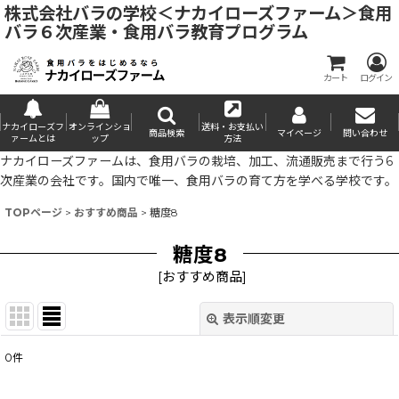
株式会社バラの学校＜ナカイローズファーム＞食用
バラ６次産業・食用バラ教育プログラム
カート
ログイン
ナカイローズフ
オンラインショ
送料・お支払い
商品検索
マイページ
問い合わせ
ァームとは
ップ
方法
ナカイローズファームは、食用バラの栽培、加工、流通販売まで行う6
次産業の会社です。国内で唯一、食用バラの育て方を学べる学校です。
TOPページ
>
おすすめ商品
>
糖度8
糖度8
[
おすすめ商品
]
表示順変更
閉じる
0
件
表示数
: