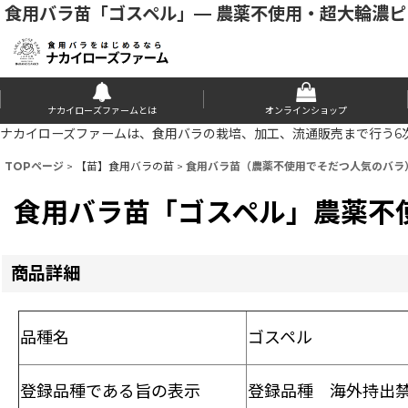
食用バラ苗「ゴスペル」— 農薬不使用・超大輪濃
ナカイローズファームとは
オンラインショップ
ナカイローズファームは、食用バラの栽培、加工、流通販売まで行う6
TOPページ
>
【苗】食用バラの苗
>
食用バラ苗（農薬不使用でそだつ人気のバラ
食用バラ苗「ゴスペル」農薬不
商品詳細
品種名
ゴスペル
登録品種である旨の表示
登録品種
海外持出禁