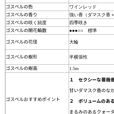
ゴスペルの色
ワインレッド
ゴスペルの香り
強い
香（ダマスク香
ゴスペルの
咲く頻度
四季咲き
ゴスペルの開花輪数
●
●
●
○
○ 標準
ゴスペルの花径
大
輪
ゴスペルの樹形
半横張性
ゴスペルの樹高
1.5m
１ セクシーな薔薇
甘いダマスク香のな
ゴスペルおすすめポイント
２ ボリュームのあ
まるみのあるクォー