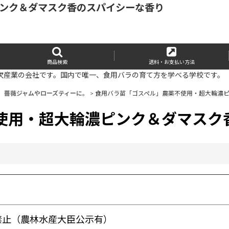
ピンク＆ダマスク香のスパイシーな香り
商品検索
送料・お支払い方法
次産業の会社です。国内で唯一、食用バラの育て方を学べる学校です。
）薔薇ジャムやローズティーに。
>
食用バラ苗「ゴスペル」農薬不使用・超大輪濃
使用・超大輪濃ピンク＆ダマスク
止（農林水産大臣公示有）