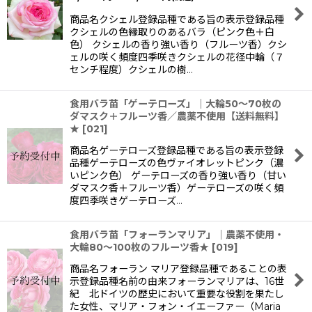
商品名クシェル登録品種である旨の表示登録品種
クシェルの色縁取りのあるバラ（ピンク色＋白
色） クシェルの香り強い香り（フルーツ香）クシ
ェルの咲く頻度四季咲きクシェルの花径中輪（７
センチ程度）クシェルの樹…
食用バラ苗「ゲーテローズ」｜大輪50〜70枚の
ダマスク＋フルーツ香／農薬不使用【送料無料】
★
[
021
]
商品名ゲーテローズ登録品種である旨の表示登録
品種ゲーテローズの色ヴァイオレットピンク（濃
いピンク色） ゲーテローズの香り強い香り（甘い
ダマスク香＋フルーツ香）ゲーテローズの咲く頻
度四季咲きゲーテローズ…
食用バラ苗「フォーランマリア」｜農薬不使用・
大輪80〜100枚のフルーツ香★
[
019
]
商品名フォーラン マリア登録品種であることの表
示登録品種名前の由来フォーランマリアは、16世
紀 北ドイツの歴史において重要な役割を果たし
た女性、マリア・フォン・イエーファー（Maria