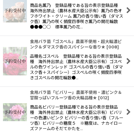
商品名薫乃 登録品種である旨の表示登録品種
海外持出禁止（農林水産大臣公示有）薫乃の色オ
フホワイト・クリーム 薫乃の香り強い香（ダマス
ク香）薫乃の咲く頻度四季咲き薫乃の開花輪数
●●●○○ 標準薫乃の花…
食用バラ苗「ゴスペル」農薬不使用・超大輪濃ピ
ンク＆ダマスク香のスパイシーな香り★
[
008
]
品種名ゴスペル 登録品種である旨の表示登録品
種 海外持出禁止（農林水産大臣公示有）ゴスペ
ルの色ワインレッド ゴスペルの香り強い香（ダマ
スク香＋スパイシー）ゴスペルの咲く頻度四季咲
きゴスペルの開花輪数●…
食用バラ苗「ビバリー」農薬不使用・濃ピンク＆
甘酸っぱいフルーツ香の大輪品種★
[
012
]
商品名ビバリー登録品種である旨の表示登録品
種 海外持出禁止（農林水産大臣公示有）ビバリ
ーの色濃いピンク ビバリーの香り強い香（フルー
ツ香）ビバリーの糖度５ ※糖度は、ナカイロー
ズファームのそだてかたを…