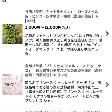
24
件
表示数
:
食用バラ苗「キャトルセゾン」｜ローズオイル
用・ピンク・四季咲き・強香【農薬不使用】★
[
029
]
並び順
:
3,000
～12,000
円
円
(税込)
品種名キャトルセゾン色ピンク色 香り強香（ダマ
絞り込む
スク）咲く頻度繰り返し咲き花径直径８センチ樹
形半つる性樹高 ２．５m糖度 ６おすすめポイン
ト１ ダマスクローズ唯一の繰り返し咲きバラ
香…
食用バラ苗「プリンセス シャルレーヌ ドゥ モナ
コ」｜超大輪甘いダマスク香の農薬不使用【送料
無料・四季咲き】★
[
025
]
商品名プリンセス シャルレーヌ ドゥ モナコ 登
録品種である旨の表示登録品種 海外持出禁止
（農林水産大臣公示有）プリンセス シャルレーヌ
ドゥ モナコの色青みがかったスィートピンク色
プリンセス シャ…