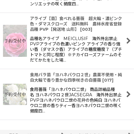
ンリエッテの咲く頻度四…
アライブ【苗】食べれる薔薇 超大輪・濃ピンク
色・ダマスクローズ 送料無料 農林水産省登録
品種 PVP【発送地 山形】
[
003
]
品種名アライブ MEICLUSIF 海外持出禁止
PVPアライブの色濃いピンク アライブの香り強
い香（ダマスク香）アライブの糖度糖度７（プチ
トマトと同じ程度）※ナカイローズファームのそ
だてかたをした場…
食用バラ苗「ヨハネパウロ２世」農薬不使用・純
白大輪で香り豊かな四季咲きの白薔薇
[
017
]
食用薔薇「ヨハネパウロ二世」 商品詳細品種
名 ヨハネパウロ２世JACSEGRA 海外持出禁止
PVPヨハネパウロ二世の花弁の色純白 ヨハネパ
ウロ二世の香りティー香ヨハネパウロ二世の咲く
頻度四…