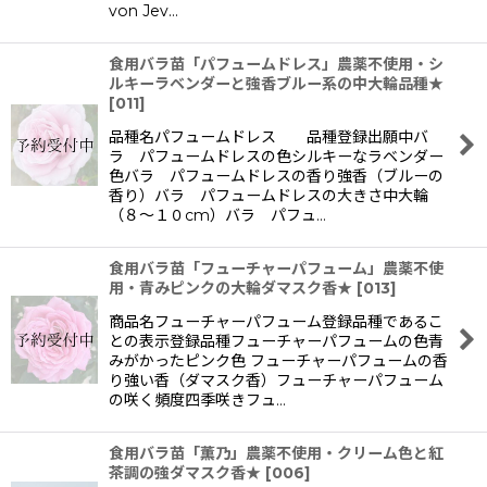
von Jev…
食用バラ苗「パフュームドレス」農薬不使用・シ
ルキーラベンダーと強香ブルー系の中大輪品種★
[
011
]
品種名パフュームドレス 品種登録出願中バ
ラ パフュームドレスの色シルキーなラベンダー
色バラ パフュームドレスの香り強香（ブルーの
香り）バラ パフュームドレスの大きさ中大輪
（８〜１０cm）バラ パフュ…
食用バラ苗「フューチャーパフューム」農薬不使
用・青みピンクの大輪ダマスク香★
[
013
]
商品名フューチャーパフューム登録品種であるこ
との表示登録品種フューチャーパフュームの色青
みがかったピンク色 フューチャーパフュームの香
り強い香（ダマスク香）フューチャーパフューム
の咲く頻度四季咲きフュ…
食用バラ苗「薫乃」農薬不使用・クリーム色と紅
茶調の強ダマスク香★
[
006
]