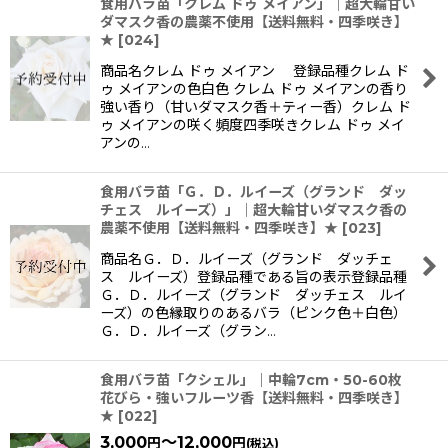
食用バラ苗「クレム ドゥ メイアン」｜超大輪甘い
ダマスク香の農薬不使用【送料無料・四季咲き】
★
[
024
]
商品名クレム ドゥ メイアン 登録品種クレム ド
ゥ メイアンの色白色 クレム ドゥ メイアンの香り
強い香り（甘いダマスク香＋ティー香）クレム ド
ゥ メイアンの咲く頻度四季咲きクレム ドゥ メイ
アンの…
食用バラ苗「Ｇ．Ｄ．ルイーズ（グランド ダッ
チェス ルイーズ）」｜超大輪甘いダマスク香の
農薬不使用【送料無料・四季咲き】★
[
023
]
商品名Ｇ．Ｄ．ルイーズ（グランド ダッチェ
ス ルイーズ）登録品種である旨の表示登録品種
Ｇ．Ｄ．ルイーズ（グランド ダッチェス ルイ
ーズ）の色縁取りのあるバラ（ピンク色＋白色）
Ｇ．Ｄ．ルイーズ（グラン…
食用バラ苗「クシェル」｜中輪7cm・50-60枚
花びら・強いフルーツ香【送料無料・四季咲き】
★
[
022
]
3,000
～12,000
円
円
(税込)