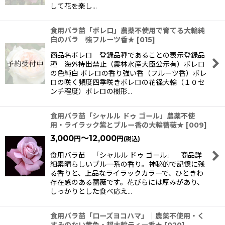
して花を楽し…
食用バラ苗「ボレロ」農薬不使用で育てる大輪純
白のバラ 強フルーツ香★
[
015
]
商品名ボレロ 登録品種であることの表示登録品
種 海外持出禁止（農林水産大臣公示有）ボレロ
の色純白 ボレロの香り強い香（フルーツ香）ボレ
ロの咲く頻度四季咲きボレロの花径大輪（１０セ
ンチ程度）ボレロの樹形…
食用バラ苗「シャルル ドゥ ゴール」農薬不使
用・ライラック紫とブルー香の大輪薔薇★
[
009
]
3,000
～12,000
円
円
(税込)
食用バラ苗 「シャルル ドゥ ゴール」 商品詳
細素晴らしいブルー系の香り。神秘的で記憶に残
る香りと、上品なライラックカラーで、ひときわ
存在感のある薔薇です。花びらには厚みがあり、
しっかりとした食べ応え…
食用バラ苗「ローズヨコハマ」｜農薬不使用・く