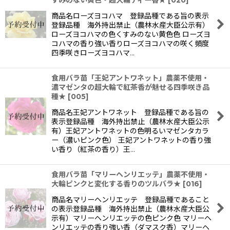
すみのない黄色・超大輪ティー香★
[
020
]
商品名ローズヨコハマ 登録品種である旨の表示
登録品種 海外持出禁止（農林水産大臣公示有）
ローズヨコハマの色くすみのない黄色色 ローズヨ
コハマの香り強い香りローズヨコハマの咲く頻度
四季咲きローズヨコハマ…
食用バラ苗「王妃アントワネット」農薬不使用・
濃マゼンタの超大輪で紅茶香が魅せる四季咲き品
種★
[
005
]
商品名王妃アントワネット 登録品種である旨の
表示登録品種 海外持出禁止（農林水産大臣公示
有）王妃アントワネットの色明るいマゼンタカラ
ー（濃いピンク色） 王妃アントワネットの香り強
い香り（紅茶の香り）王…
食用バラ苗「マリーヘンリエッテ」農薬不使用・
大輪ピンクと変化する香りのツルバラ★
[
016
]
商品名マリーヘンリエッテ 登録品種であること
の表示登録品種 海外持出禁止（農林水産大臣公
示有）マリーヘンリエッテの色ピンク色 マリーヘ
ンリエッテの香り強い香（ダマスク香）マリーヘ