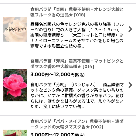
食用バラ苗「楽園」農薬不使用・オレンジ大輪と
強フルーツ香の逸品★
[
018
]
品種名楽園花の色オレンジ色花の香り強香（フル
ーツの香り）花の大きさ大輪（１３〜１５cm）
楽園の糖度糖度５ （大玉トマトと同じ程度）※
ナカイローズファームのそだてかたをした場合の
糖度です樹形直立性枝の長…
食用バラ苗「芳純」農薬不使用・マットピンクと
ダマスク香の中大輪品種★
[
014
]
3,000
～12,000
円
円
(税込)
食用バラ苗「芳純」（ほうじゅん） 商品詳細マ
ットなピンク色の薔薇。ダマスク系の甘い香りの
なかに、かすかに柑橘系の香りがあるバラ。花び
らには、ほのかな甘みがある味で、えぐみがない
ため、食用に使いやすい薔…
食用バラ苗「パパ・メイアン」農薬不使用・濃ダ
ークレッドの大輪ダマスク香★
[
002
]
3,000
～12,000
円
円
(税込)