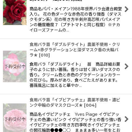
商品名パパ・メイアン1988年世界バラ会連合殿堂
入り。 花の色ダークな赤色花の香り強香（ダマス
クモダン系）花の咲き方半剣弁高芯咲パパメイア
ンの糖度糖度７（プチトマトと同じ程度）※ナカ
イローズファームの…
食用バラ苗「ダブルデライト」農薬不使用・クリ
ーム×赤グラデーションと深ダマスク香の大輪バ
ラ★
[
010
]
食用バラ「ダブルデライト」 苗 商品詳細お菓
子のように甘い薔薇。香りは甘く深いダマスクの
香り。クリーム色と赤色のグラデーションカラー
の花びら。厚みがあり、食べごたえがあります。
薔薇風呂に加えると華やか…
食用バラ苗「イブピアッチェ」農薬不使用・濃ピ
ンク中輪のダマスクローズ★
[
004
]
商品名イヴピアッチェ Yves Piage イヴピアッ
チェの色濃いピンク イヴピアッチェの香り強い香
イヴピアッチェの咲き方四季咲きイヴピアッチェ
の開花輪数●●●○○ まぁまぁ多い一年をとお