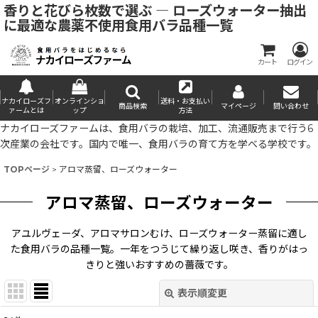
香りと花びら枚数で選ぶ ― ローズウォーター抽出
に最適な農薬不使用食用バラ品種一覧
カート
ログイン
ナカイローズフ
オンラインショ
送料・お支払い
商品検索
マイページ
問い合わせ
ァームとは
ップ
方法
ナカイローズファームは、食用バラの栽培、加工、流通販売まで行う6
次産業の会社です。国内で唯一、食用バラの育て方を学べる学校です。
TOPページ
>
アロマ蒸留、ローズウォーター
アロマ蒸留、ローズウォーター
アユルヴェーダ、アロマサロンむけ、ローズウォーター蒸留に適し
た食用バラの品種一覧。一年をつうじて繰り返し咲き、香りがはっ
きりと強いおすすめの薔薇です。
表示順変更
閉じる